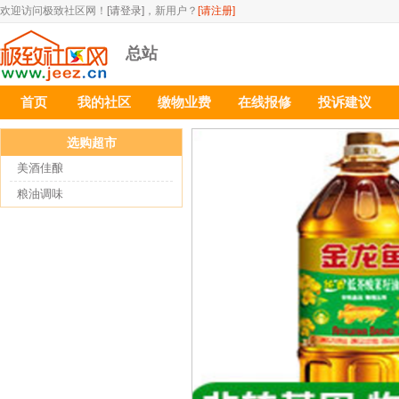
欢迎访问极致社区网！
[请登录]
，新用户？
[请注册]
总站
首页
我的社区
缴物业费
在线报修
投诉建议
选购超市
美酒佳酿
粮油调味