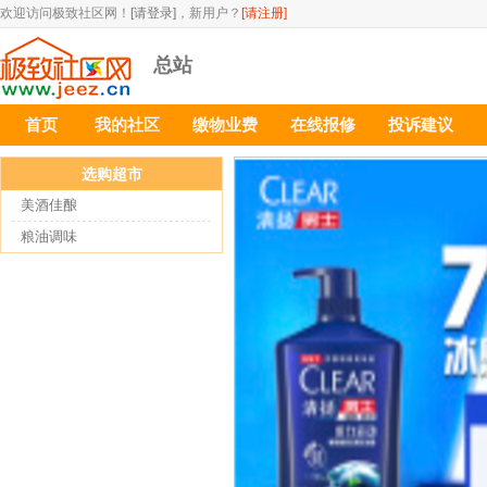
欢迎访问极致社区网！
[请登录]
，新用户？
[请注册]
总站
首页
我的社区
缴物业费
在线报修
投诉建议
选购超市
美酒佳酿
粮油调味